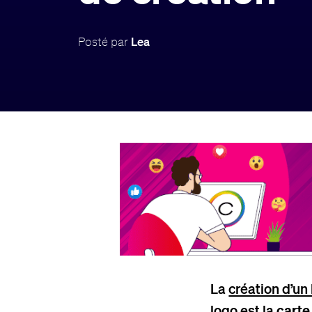
Posté par
Lea
La
création d’un
logo
est la
carte 