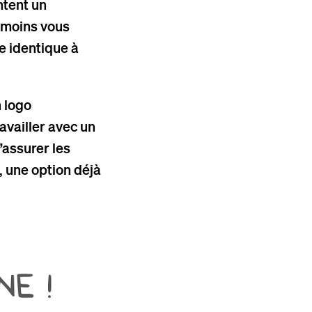
ntent un
anmoins vous
re identique à
 logo
availler avec un
’assurer les
, une option déjà