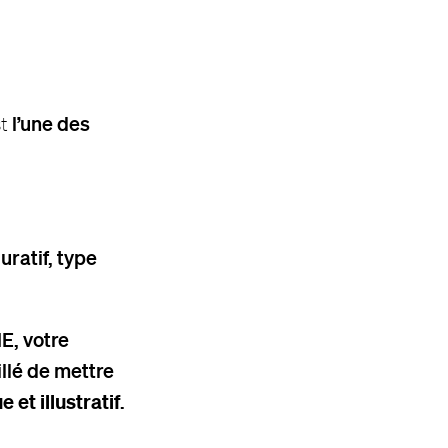
l’une des
st
uratif, type
E, votre
illé de mettre
 et illustratif
.