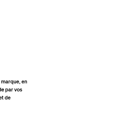
e marque, en
le
par vos
et de