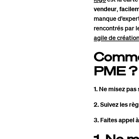
vendeur
,
facile
manque d’expert
rencontrés par 
agile de créatio
Commen
PME ?
1. Ne misez pas 
2. Suivez les règ
3. Faites appel 
1. Ne m