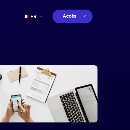
Accès
FR
EN
client
ES
créatif
PT
client