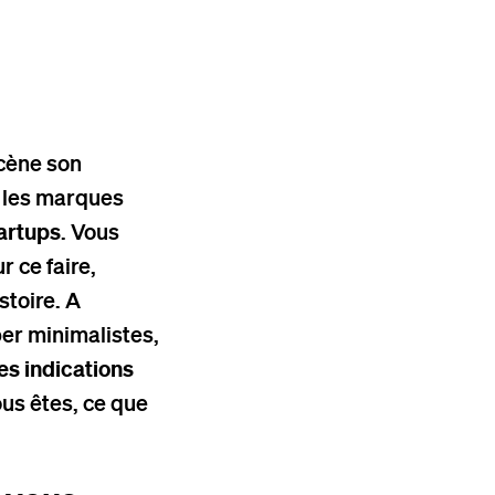
scène son
 les marques
tartups
. Vous
r ce faire,
stoire. A
per minimalistes,
es indications
ous êtes, ce que