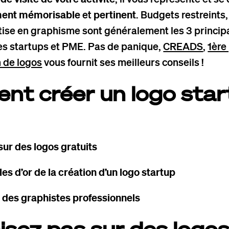
ment mémorisable
et
pertinent
. Budgets restreints,
ise en graphisme sont généralement les 3 principa
les startups et PME. Pas de panique,
CREADS
,
1ère
n de logos
vous fournit ses meilleurs conseils !
t créer un logo star
sur des logos gratuits
les d’or de la création d’un logo startup
à des graphistes professionnels
isez pas sur des logo