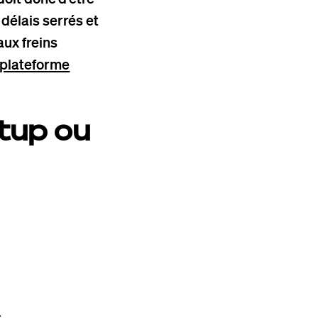
 délais serrés et
ux freins
 plateforme
tup ou
s