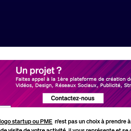
 logo startup ou PME
n’est pas un choix à prendre à 
de visite de votre activité
, il vous représente et se