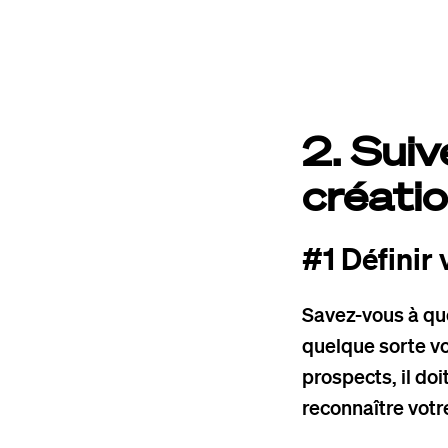
2. Suiv
créatio
#1 Définir 
Savez-vous à quoi
quelque sorte vo
prospects, il do
reconnaître vot