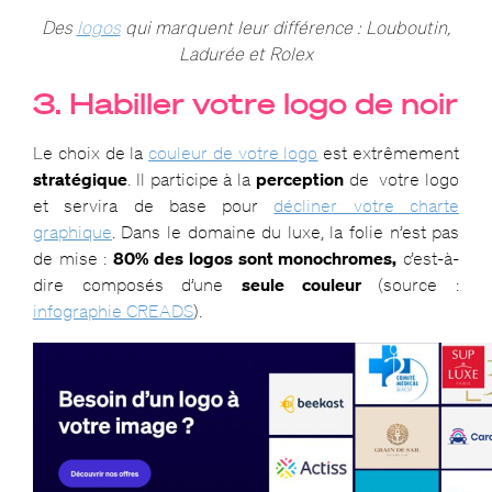
Des
logos
qui marquent leur différence : Louboutin,
Ladurée et Rolex
3. Habiller votre logo de noir
Le choix de la
couleur de votre logo
est extrêmement
stratégique
. Il participe à la
perception
de votre logo
et servira de base pour
décliner votre charte
graphique
. Dans le domaine du luxe, la folie n’est pas
de mise :
80% des logos sont monochromes,
c’est-à-
dire composés d’une
seule couleur
(source :
infographie CREADS
).