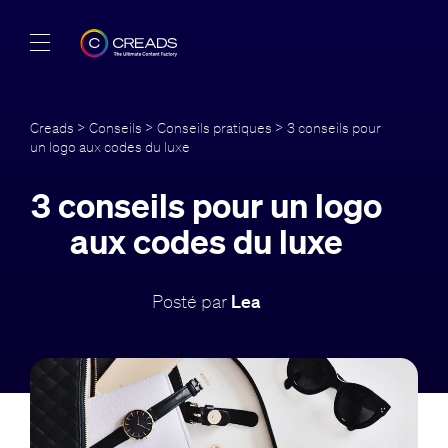
Réalisations
Creads
>
Conseils
>
Conseils pratiques
> 3 conseils pour
un logo aux codes du luxe
Offres
3 conseils pour un logo
À propos
aux codes du luxe
Guide
Posté par
Lea
Blog
FR