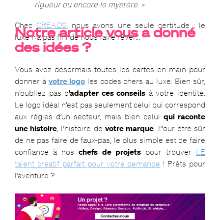
rigueur ou encore le mystère. »
Chez
CREADS
, nous avons une seule certitude : le
Notre article vous a donné
luxe n’a pas fini de nous faire rêver…
des idées ?
Vous avez désormais toutes les cartes en main pour
donner à
votre logo
les codes chers au luxe. Bien sûr,
n’oubliez pas d
’adapter ces conseils
à votre identité.
Le logo idéal n’est pas seulement celui qui correspond
aux règles d’un secteur, mais bien celui
qui raconte
une histoire
, l’histoire de
votre marque
. Pour être sûr
de ne pas faire de faux-pas, le plus simple est de faire
confiance à nos
chefs de projets
pour trouver
LE
talent créatif parfait pour votre demande
! Prêts pour
l’aventure ?