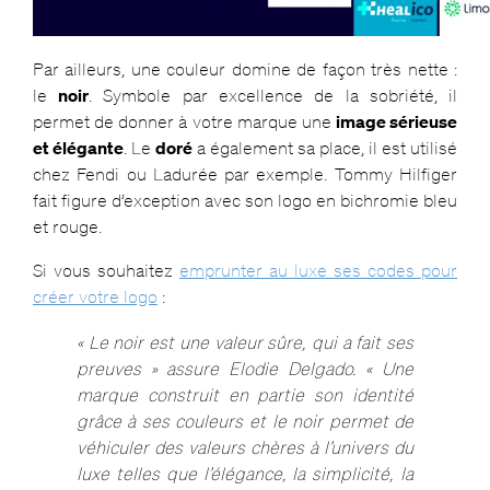
Par ailleurs, une couleur domine de façon très nette :
le
noir
. Symbole par excellence de la sobriété, il
permet de donner à votre marque une
image sérieuse
et élégante
. Le
doré
a également sa place, il est utilisé
chez Fendi ou Ladurée par exemple. Tommy Hilfiger
fait figure d’exception avec son logo en bichromie bleu
et rouge.
Si vous souhaitez
emprunter au luxe ses codes pour
créer votre logo
:
« Le noir est une valeur sûre, qui a fait ses
preuves » assure Elodie Delgado. « Une
marque construit en partie son identité
grâce à ses couleurs et le noir permet de
véhiculer des valeurs chères à l’univers du
luxe telles que l’élégance, la simplicité, la