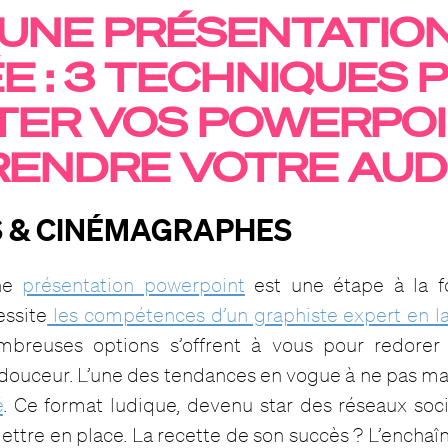
 UNE PRÉSENTATIO
E : 3 TECHNIQUES 
TER VOS POWERPOI
ENDRE VOTRE AUD
IFS & CINÉMAGRAPHES
une
présentation powerpoint
est une étape à la f
essite
les compétences d’un graphiste expert en l
mbreuses options s’offrent à vous pour redorer 
 douceur. L’une des tendances en vogue à ne pas ma
é
. Ce format ludique, devenu star des réseaux soci
ettre en place. La recette de son succès ? L’ench