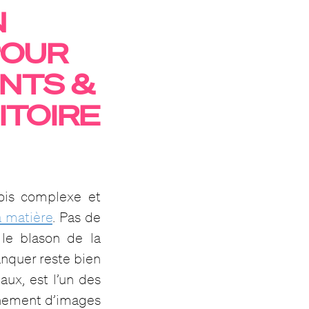
N
POUR
NTS &
ITOIRE
ois complexe et
a matière
. Pas de
le blason de la
nquer reste bien
aux, est l’un des
aînement d’images