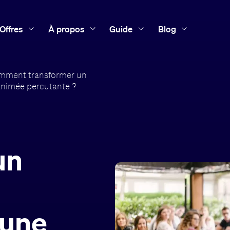
Offres
À propos
Guide
Blog
mment transformer un
animée percutante ?
un
 une