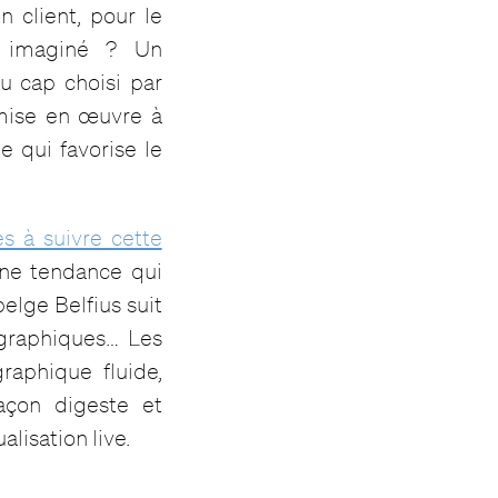
n client, pour le
t imaginé ? Un
 cap choisi par
 mise en œuvre à
 qui favorise le
es à suivre cette
Une tendance qui
lge Belfius suit
 graphiques… Les
raphique fluide,
açon digeste et
lisation live.