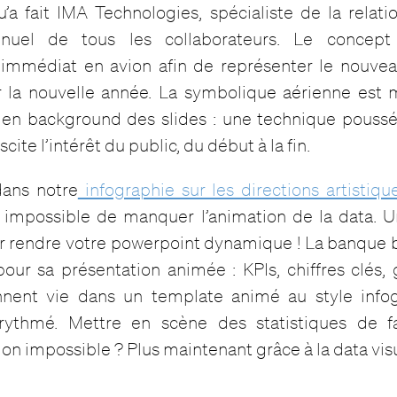
u’a fait IMA Technologies, spécialiste de la relatio
nnuel de tous les collaborateurs. Le concep
mmédiat en avion afin de représenter le nouveau
ur la nouvelle année. La symbolique aérienne est
s en background des slides : une technique poussée
scite l’intérêt du public, du début à la fin.
dans notre
infographie sur les directions artistiqu
, impossible de manquer l’animation de la data. 
r rendre votre powerpoint dynamique ! La banque be
ur sa présentation animée : KPIs, chiffres clés,
nnent vie dans un template animé au style infog
rythmé. Mettre en scène des statistiques de f
on impossible ? Plus maintenant grâce à la data visua