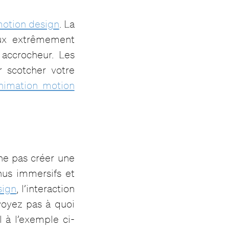
otion design
. La
eux extrêmement
 accrocheur. Les
ur scotcher votre
nimation motion
 ne pas créer une
nus immersifs et
sign
, l’interaction
voyez pas à quoi
 à l’exemple ci-