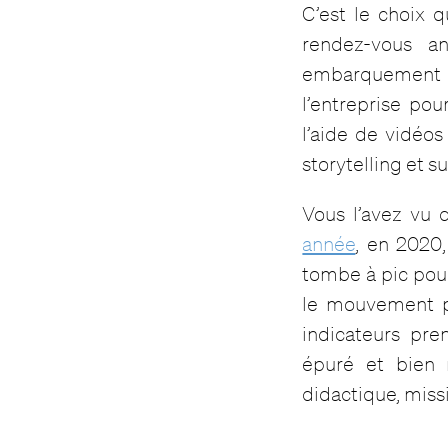
C’est le choix q
rendez-vous a
embarquement i
l’entreprise po
l’aide de vidéo
storytelling et su
Vous l’avez vu 
année
, en 2020
tombe à pic pou
le mouvement po
indicateurs pre
épuré et bien 
didactique, missi