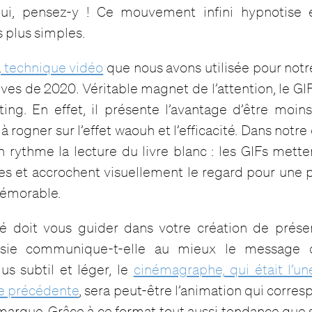
oui, pensez-y ! Ce mouvement infini hypnotise 
s plus simples.
a
technique vidéo
que nous avons utilisée pour notr
ves de 2020. Véritable magnet de l’attention, le GI
ting. En effet, il présente l’avantage d’être moin
 à rogner sur l’effet waouh et l’efficacité. Dans notre
 rythme la lecture du livre blanc : les GIFs mett
es et accrochent visuellement le regard pour une p
mémorable.
é doit vous guider dans votre création de prése
oisie communique-t-elle au mieux le message 
us subtil et léger, le
cinémagraphe, qui était l’u
ée précédente
, sera peut-être l’animation qui corres
arque. Grâce à ce format tout aussi tendance que s