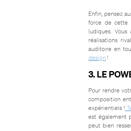
Enfin, pensez a
force de cette
ludiques. Vous 
réalisations riv
auditoire en to
design
!
3. LE PO
Pour rendre votr
composition ent
expérientiels !
Te
est également p
peut bien resse