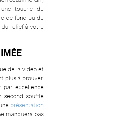
r une touche de
ge de fond ou de
u relief à votre
NIMÉE
gue de la vidéo et
t plus à prouver.
 par excellence
n second souffle
une
présentation
o ne manquera pas