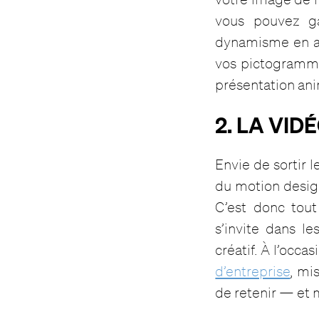
vous pouvez ga
dynamisme en an
vos pictogramme
présentation ani
2. LA VID
Envie de sortir l
du motion design
C’est donc tou
s’invite dans l
créatif. À l’occas
d’entreprise
, mi
de retenir — et m