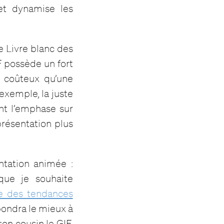
et dynamise les
e Livre blanc des
F possède un fort
s coûteux qu’une
 exemple, la juste
ent l’emphase sur
résentation plus
ntation animée :
que je souhaite
ne des tendances
pondra le mieux à
on cousin le GIF,