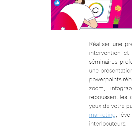
Réaliser une p
intervention et
séminaires pro
une présentation.
powerpoints rébar
zoom, infograp
repoussent les l
yeux de votre p
marketing
, lèv
interlocuteurs.