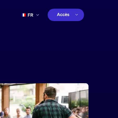
Accès
FR
EN
client
ES
créatif
PT
client