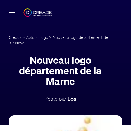
Réalisations
Creads
>
Actu
>
Logo
> Nouveau logo département de
la Marne
Offres
Nouveau logo
À propos
département de la
Guide
Marne
Blog
Posté par
Lea
FR