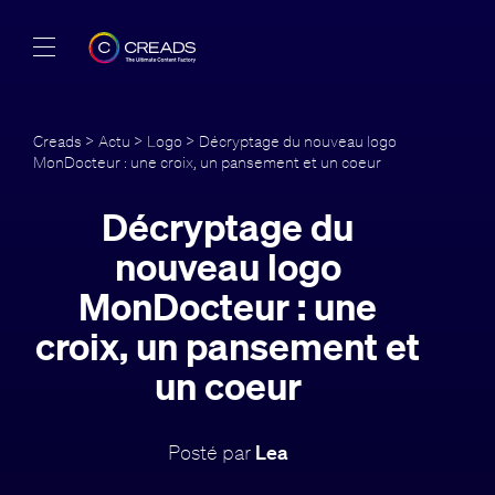
Réalisations
Creads
>
Actu
>
Logo
> Décryptage du nouveau logo
MonDocteur : une croix, un pansement et un coeur
Offres
Décryptage du
À propos
nouveau logo
Guide
MonDocteur : une
croix, un pansement et
Blog
un coeur
FR
Posté par
Lea