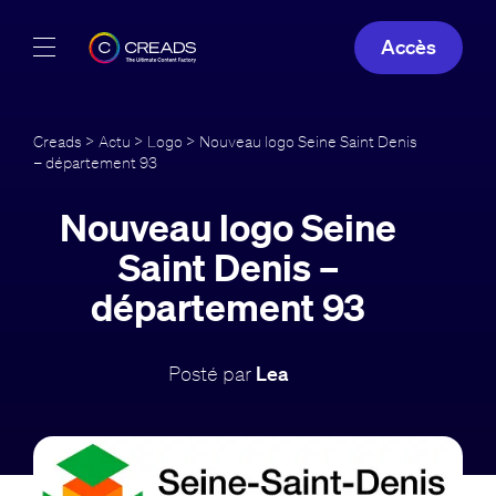
Accès
Réalisations
Creads
>
Actu
>
Logo
> Nouveau logo Seine Saint Denis
– département 93
Offres
Nouveau logo Seine
À propos
Saint Denis –
Guide
département 93
Blog
Posté par
Lea
FR