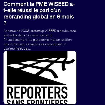
Comment la PME WiSEED a-
t-elle réussi le pari d’un
rebranding global en 6 mois
?
Apparue en 2008, la startup WiSEED a bouleversé
les codes dans l’univers normé de
l’investissement. La plateforme met en relation
des investisseurs particuliers possédant un
patrimoine et des…