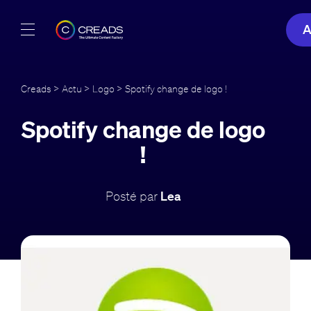
A
Réalisations
Creads
>
Actu
>
Logo
> Spotify change de logo !
Offres
Spotify change de logo
À propos
!
Guide
Posté par
Lea
Blog
FR