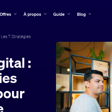
Offres
À propos
Guide
Blog
 Les 7 Stratégies
ital :
ies
pour
e