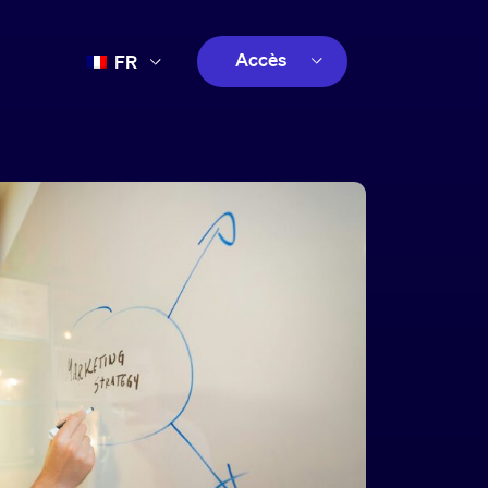
Accès
FR
EN
client
ES
créatif
PT
client