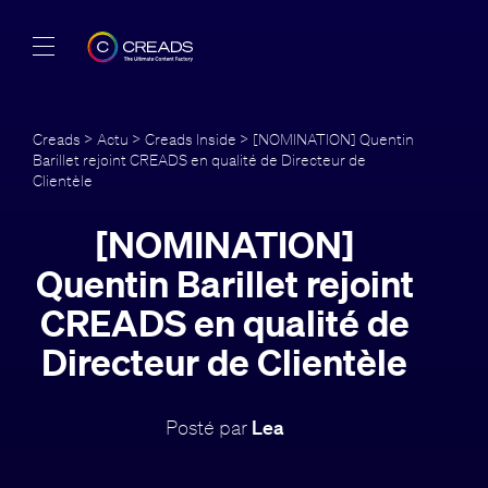
Réalisations
Creads
>
Actu
>
Creads Inside
> [NOMINATION] Quentin
Barillet rejoint CREADS en qualité de Directeur de
Offres
Clientèle
À propos
[NOMINATION]
Quentin Barillet rejoint
Guide
CREADS en qualité de
Blog
Directeur de Clientèle
FR
Posté par
Lea