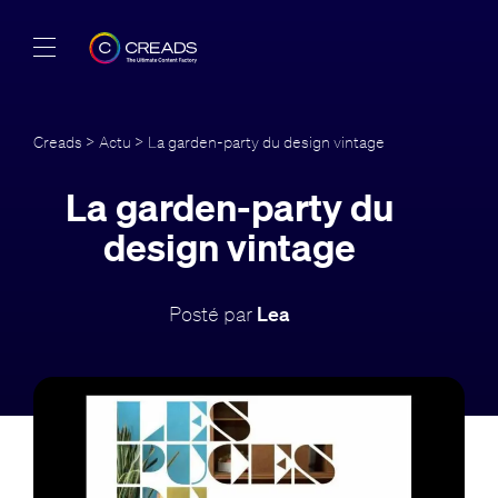
Réalisations
Creads
>
Actu
> La garden-party du design vintage
Offres
La garden-party du
À propos
design vintage
Guide
Posté par
Lea
Blog
FR