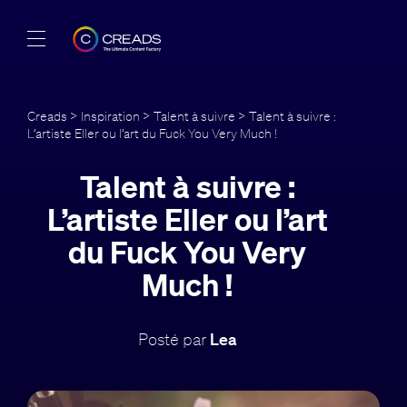
Réalisations
Creads
>
Inspiration
>
Talent à suivre
> Talent à suivre :
L’artiste Eller ou l’art du Fuck You Very Much !
Offres
Talent à suivre :
À propos
L’artiste Eller ou l’art
Guide
du Fuck You Very
Much !
Blog
FR
Posté par
Lea