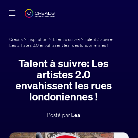
Réalisations
Creads
>
Inspiration
>
Talent à suivre
> Talent à suivre:
Les artistes 2.0 envahissent les rues londoniennes !
Offres
Talent à suivre: Les
À propos
artistes 2.0
Guide
envahissent les rues
londoniennes !
Blog
FR
Posté par
Lea