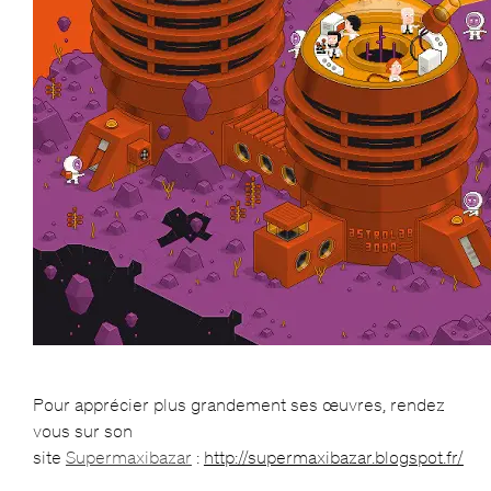
Pour apprécier plus grandement ses œuvres, rendez
vous sur son
site
Supermaxibazar
:
http://supermaxibazar.blogspot.fr/