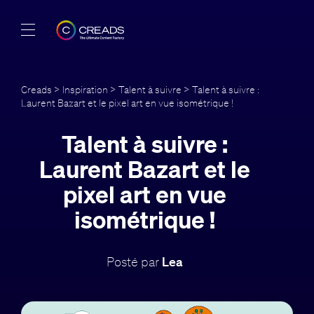
Réalisations
Creads
>
Inspiration
>
Talent à suivre
> Talent à suivre :
Laurent Bazart et le pixel art en vue isométrique !
Offres
Talent à suivre :
À propos
Laurent Bazart et le
Guide
pixel art en vue
isométrique !
Blog
FR
Posté par
Lea