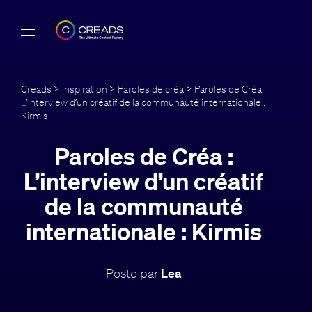
Réalisations
Creads
>
Inspiration
>
Paroles de créa
> Paroles de Créa :
L’interview d’un créatif de la communauté internationale :
Offres
Kirmis
À propos
Paroles de Créa :
L’interview d’un créatif
Guide
de la communauté
Blog
internationale : Kirmis
FR
Posté par
Lea