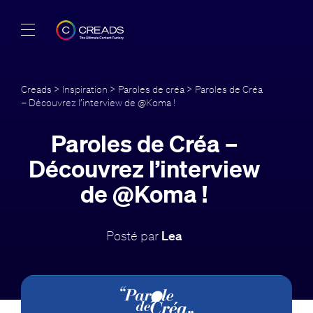
Réalisations
Creads
>
Inspiration
>
Paroles de créa
> Paroles de Créa
– Découvrez l’interview de @Koma !
Offres
Paroles de Créa –
À propos
Découvrez l’interview
Guide
de @Koma !
Blog
Posté par
Lea
FR