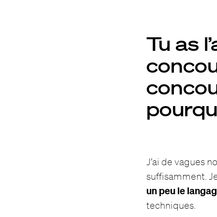
Tu as l’
concou
concour
pourqu
J’ai de vagues n
suffisamment. J
un peu le langa
techniques.