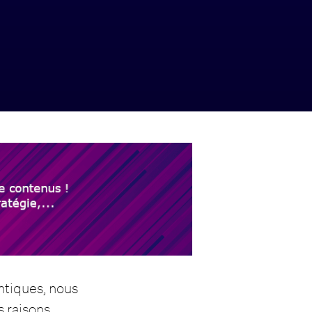
antiques, nous
s raisons…