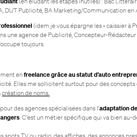
tudiant
(en éludant les étapes inutiles) : Bac Littérai
A, DUT Publicité, BA Marketing/Communication en 
rofessionnel
(idem je vous épargne les « caissier à Pri
ns une agence de Publicité, Concepteur-Rédacteur 
’occupe toujours.
freelance grâce au statut d’auto entrepr
lement en
cité. Elles me sollicitent surtout pour des concept
a
création de noms.
adaptation de
i pour des agences spécialisées dans l’
rangers
. C’est un métier spécifique qui va bien au-d
s spots TV ou radio, des affiches, des annonces pres