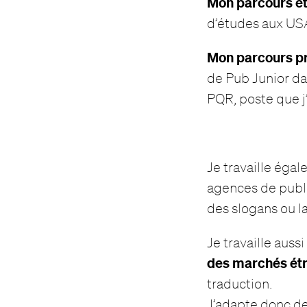
Mon parcours é
d’études aux US
Mon parcours p
de Pub Junior da
PQR, poste que j
Je travaille éga
agences de publi
des slogans ou l
Je travaille auss
des marchés ét
traduction.
J’adapte donc de