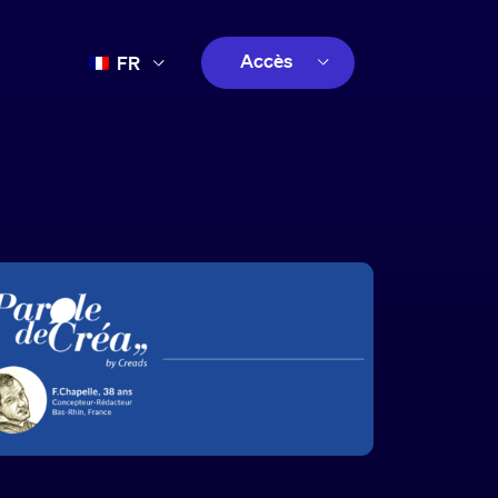
Accès
FR
EN
client
ES
créatif
PT
client