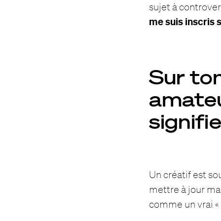
sujet à controve
me suis inscris
Sur ton
amateur
signifi
Un créatif est so
mettre à jour ma
comme un vrai « c