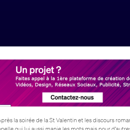
Après la soirée de la St Valentin et les discours rom
apelle qui lui aussi manie les mots mais pour d’autre