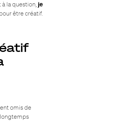
je
 à la question,
 pour être créatif.
réatif
a
ement omis de
s longtemps