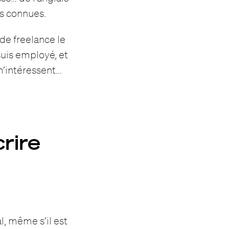
s connues.
 de freelance le
uis employé, et
m’intéressent…
crire
al, même s’il est