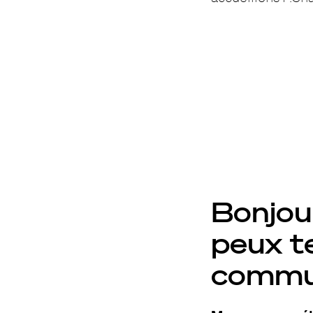
Bonjour
peux te
commu