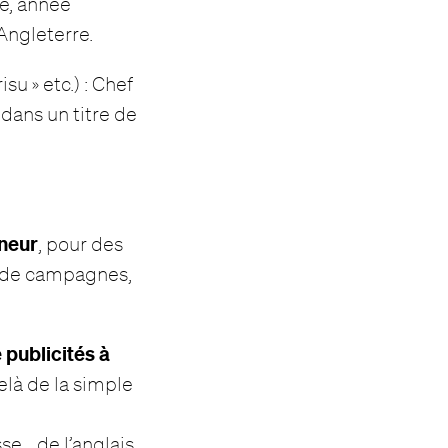
re, année
Angleterre.
su » etc.) : Chef
dans un titre de
eneur
, pour des
s de campagnes,
 publicités à
elà de la simple
se… de l’anglais