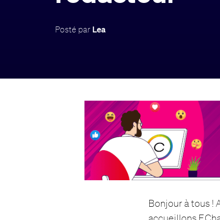
Posté par
Lea
Bonjour à tous ! 
accueillons F.Ch