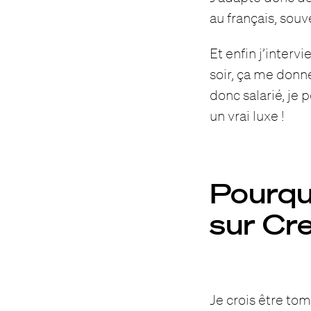
au français, so
Et enfin j’inter
soir, ça me don
donc salarié, je
un vrai luxe !
Pourquo
sur Cr
Je crois être tom