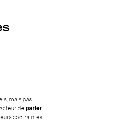
es
els, mais pas
parler
dacteur de
 leurs contraintes