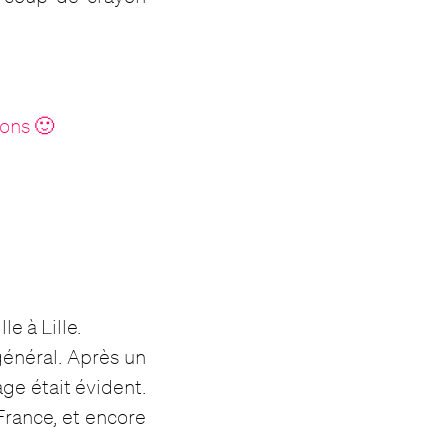
ions 🙂
e à Lille.
général. Après un
age était évident.
France, et encore