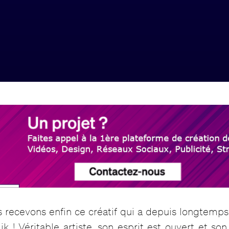
 recevons enfin ce créatif qui a depuis longtemps
k ! Véritable artiste, son esprit est ouvert et s