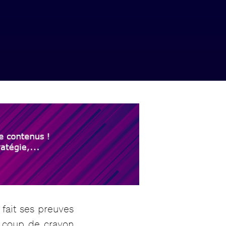
 fait ses preuves
on coup de crayon