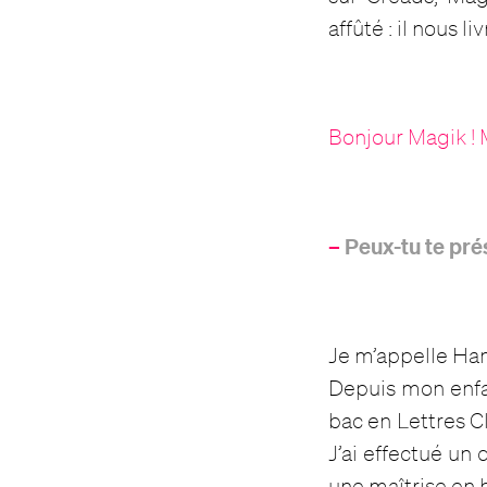
affûté : il nous l
Bonjour Magik ! 
–
Peux-tu te pré
Je m’appelle Hame
Depuis mon enfan
bac en Lettres Cl
J’ai effectué un
une maîtrise en hi