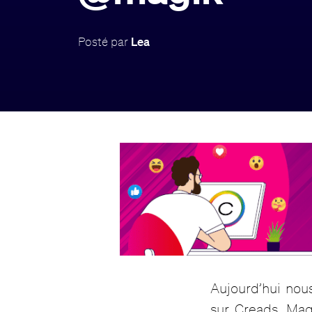
Posté par
Lea
Aujourd’hui nous
sur Creads, Magi