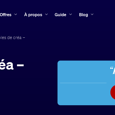
Offres
À propos
Guide
Blog
les de créa –
éa –