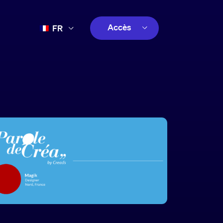
Accès
FR
EN
client
ES
créatif
PT
client