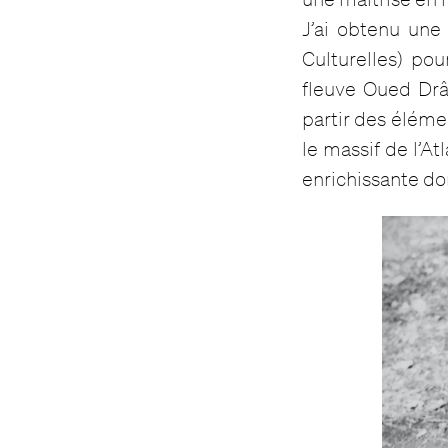
J’ai obtenu une
Culturelles) po
fleuve Oued Drâa
partir des élémen
le massif de l’A
enrichissante don