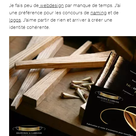
Je fais peu de
webdesign
par manque de temps. J’ai
une préférence pour les concours de
naming
et de
logos
. J’aime partir de rien et arriver à créer une
identité cohérente.