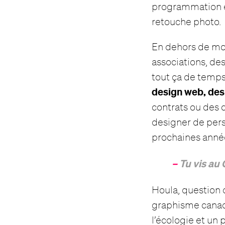
programmation e
retouche photo.
En dehors de mon 
associations, des
tout ça de temps
design web, desi
contrats ou des 
designer de pers
prochaines anné
–
Tu vis au 
Houla, question di
graphisme canad
l’écologie et un 