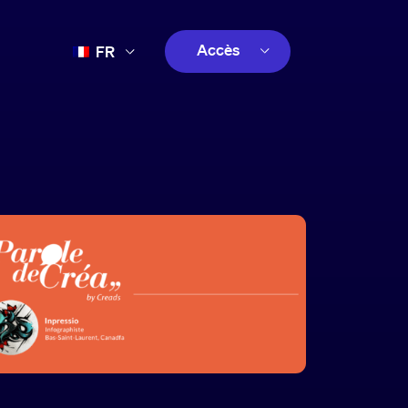
Accès
FR
EN
client
ES
créatif
PT
client