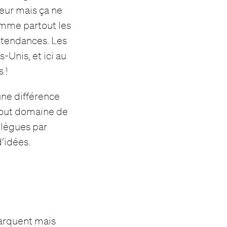
eur mais ça ne
omme partout les
s tendances. Les
-Unis, et ici au
 !
 une différence
, tout domaine de
llègues par
’idées.
marquent mais