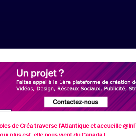
oles de Créa
traverse l’Atlantique et accueille @
In
 qui plus est, elle nous vient du Canada !