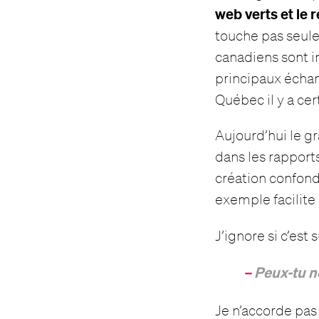
web verts et le
touche pas seul
canadiens sont i
principaux échang
Québec il y a ce
Aujourd’hui le gr
dans les rapports
création confond
exemple facilit
J’ignore si c’est
–
Peux-tu no
Je n’accorde pa