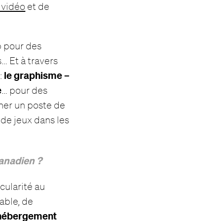
 vidéo
et de
b pour des
… Et à travers
le graphisme –
:
e
… pour des
her un poste de
de jeux dans les
canadien ?
icularité au
able, de
hébergement