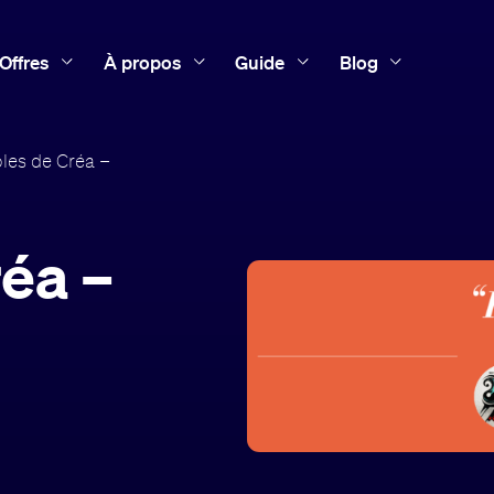
Offres
À propos
Guide
Blog
les de Créa –
éa –