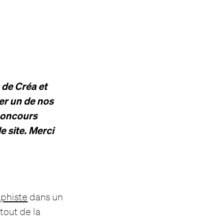
 de Créa et
er un de nos
concours
 site. Merci
aphiste
dans un
tout de la