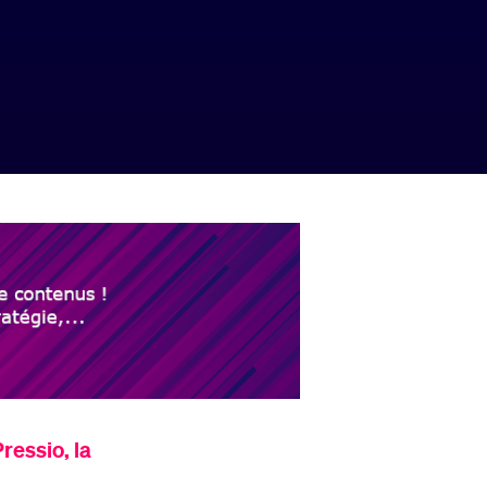
Pressio,
la