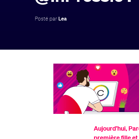
Posté par
Lea
Aujourd’hui,
Par
première fille et