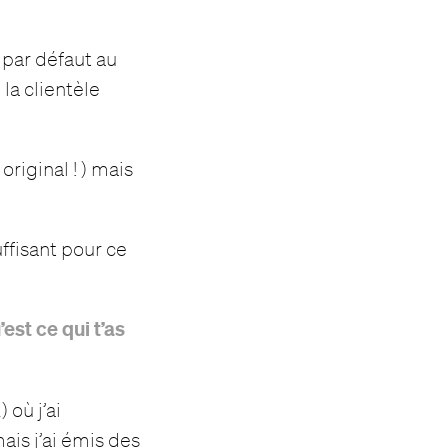
x par défaut au
 la clientèle
original ! ) mais
uffisant pour ce
st ce qui t’as
 où j’ai
mais j’ai émis des