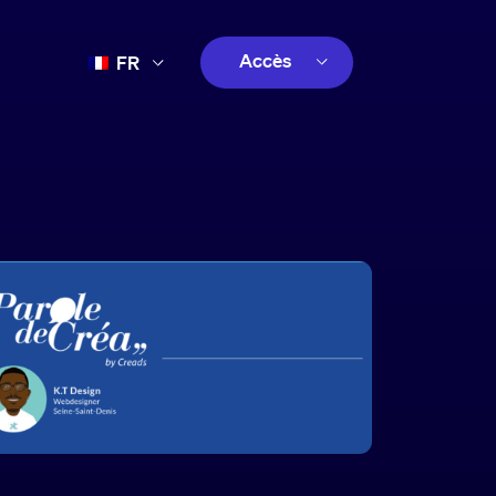
Accès
FR
EN
client
ES
créatif
PT
client