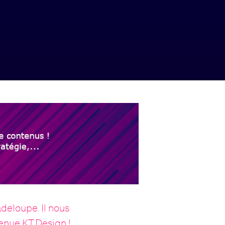
adeloupe. Il nous
nvenue KT.Design
!