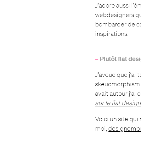
J’adore aussi l’
webdesigners qui 
bombarder de con
inspirations.
–
Plutôt flat de
J’avoue que j’ai 
skeuomorphism et
avait autour j’ai
sur le flat design
Voici un site qui
moi,
designemb