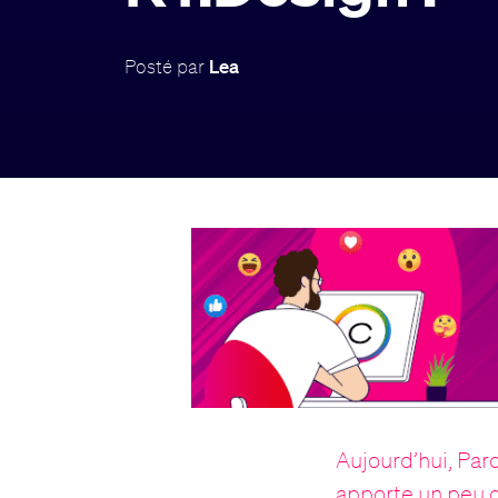
Posté par
Lea
Aujourd’hui, Par
apporte un peu d