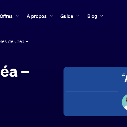
Offres
À propos
Guide
Blog
les de Créa –
éa –