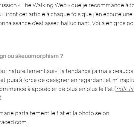
émission « The Walking Web » que je recommande à to
liront cet article à chaque fois que j’en écoute une 
naissance c’est assez hallucinant. Voilà en gros p
sign ou skeuomorphism ?
tout naturellement suivi la tendance j’aimais beauco
 puis à force de designer en regardant et m’inspir
 commencé à apprécier de plus en plus le flat (
ndlr. l
).
 marie parfaitement le flat et la photo selon
raced.com
.