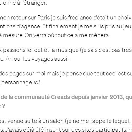
ionne à l’étranger.
on retour sur Paris je suis freelance c’était un choi
t pas d’agence. Et finalement je me suis pris au jeu,
t à mesure. On verra où tout cela me mènera.
x passions le foot et la musique (je sais c’est pas très 
me. Ah oui les voyages aussi !
 des pages sur moi mais je pense que tout ceci est s
du personnage
lol
.
e la communauté Creads depuis janvier 2013, qu’e
e ?
st venue suite à un salon (je ne me rappelle lequel…)
 J’avais déjà été inscrit sur des sites participatifs, 