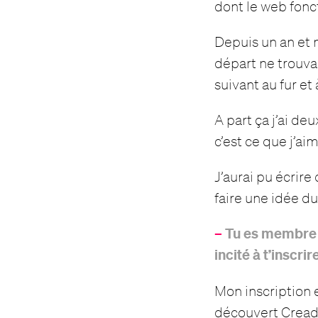
dont le web fonct
Depuis un an et m
départ ne trouvan
suivant au fur e
A part ça j’ai deu
c’est ce que j’ai
J’aurai pu écrire
faire une idée 
–
Tu es membre d
incité à t’inscrir
Mon inscription e
découvert Creads.