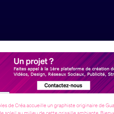
oles de Créa accueille un graphiste originaire de Gu
e soleil au milieu de cette grisaille ambiante. Bie