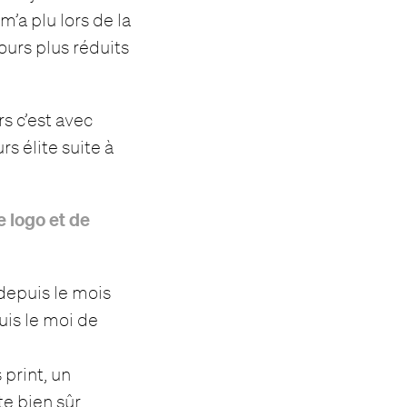
m’a plu lors de la
ours plus réduits
rs c’est avec
s élite suite à
 logo et de
 depuis le mois
uis le moi de
 print, un
e bien sûr.