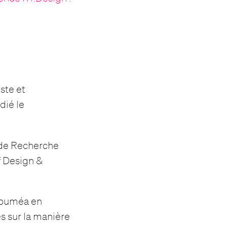
iste et
dié le
 de Recherche
f Design &
 Nouméa en
s sur la manière