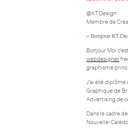
@KT.Design
Membre de Cread
–
Bonjour KT.De
Bonjour Moi c’est 
webdesigner
fre
graphisme princ
J’ai été diplômé
Graphique de Br
Advertising de c
Dans le cadre de
Nouvelle-Calédon