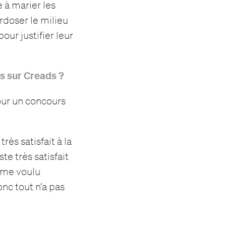
 à marier les
rdoser le milieu
our justifier leur
es sur Creads ?
pour un concours
rès satisfait à la
te très satisfait
même voulu
nc tout n’a pas