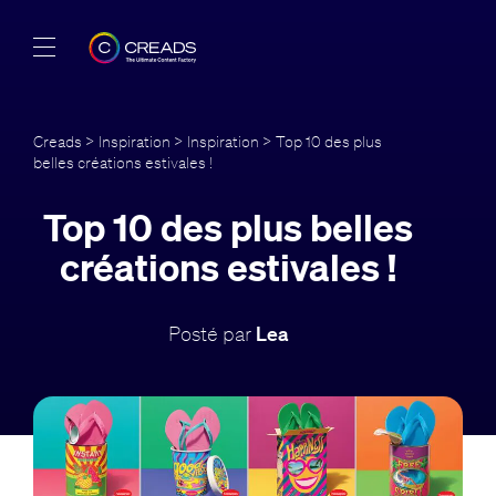
Réalisations
Creads
>
Inspiration
>
Inspiration
> Top 10 des plus
belles créations estivales !
Offres
Top 10 des plus belles
À propos
créations estivales !
Guide
Posté par
Lea
Blog
FR