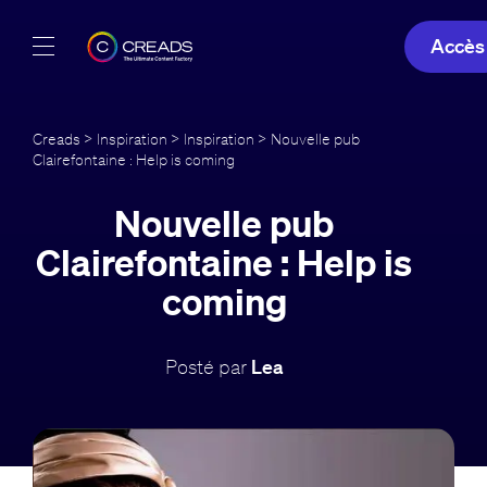
Accès
Réalisations
Creads
>
Inspiration
>
Inspiration
> Nouvelle pub
Clairefontaine : Help is coming
Offres
Nouvelle pub
À propos
Clairefontaine : Help is
Guide
coming
Blog
Posté par
Lea
FR