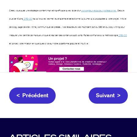
Créez vous aussi une stratégie content marketing efficace avec l’aide d’un
concepteur-rédacteur professionnel.
Depuis
plus de 10 ans,
CREADS
travaille avec les meilleurs talents et sélectionne la plume la plus adaptée à votre projet. Article
de blog, page de site vitrine, communiqué de presse… Nos rédacteurs web maîtrisent l’art du SEO et du copywriting pour
instaurer une identité de marque unique et réaliser des contenus captivants. Faites confiance à la méthodologie
CREADS
et lancez votre mission en quelques clics sur notre plateforme gratuite et intuitive !
< Précédent
Suivant >