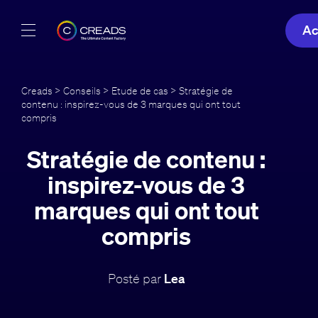
Ac
Réalisations
Creads
>
Conseils
>
Etude de cas
> Stratégie de
contenu : inspirez-vous de 3 marques qui ont tout
Offres
compris
À propos
Stratégie de contenu :
inspirez-vous de 3
Guide
marques qui ont tout
Blog
compris
FR
Posté par
Lea