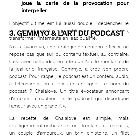
joue la carte de la provocation pour
interpeller.
L’objectif ultime est lui aussi double : déclencher le
partage et la viralité des publications pour, à termes,
3. GEMMYO & L’ART DU PODCAST
transformer l’internaute en lead qualifié.
Nous l’avons vu, une stratégie de contenu efficace ne
repose pas que sur du contenu textuel, au contraire.
C’est avec cette idée en tête que l’étoile montante de
la joaillerie française, Gemmyo, a créé son propre
podcast. Pour rappel, le podcast est un contenu audio,
à télécharger ou à écouter en ligne. Le nom du
podcast ? Chalalove. Un titre évocateur annonçant
d’emblée la couleur : « le podcast qui décortique
l’amour avec un grand A ».
La recette de Chalalove est simple, mais
intelligemment orchestrée : une trentaine de minutes,
un couple d’amoureux, un brin d’histoire, un filet