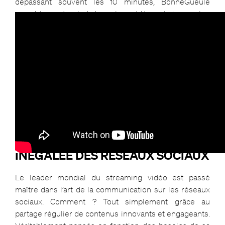
dépassant souvent les 10 minutes, BonneGueule
prend le contrepied des micro-vidéos et du zapping
content. Un pari audacieux, mais efficace, au vu des 92
000 personnes qui suivent la marque sur Youtube.
2. NETFLIX & LA MAÎTRISE
INÉGALÉE DES RÉSEAUX SOCIAUX
Le leader mondial du streaming vidéo est passé
maître dans l’art de la communication sur les réseaux
sociaux. Comment ? Tout simplement grâce au
partage régulier de contenus innovants et engageants.