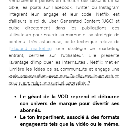
Véritablement pensés en fonction des besoins de sa
cible, les posts sur Facebook, Twitter ou Instagram
intègrent leur langage et leur code. Netflix est
d’ailleurs le roi du User Generated Content (UGC) et
puise directement dans les publications des
utilisateurs pour nourrir sa marque et sa stratégie de
contenu. Très astucieuse, cette technique relève de
l’
inbound marketing,
une stratégie de marketing
entrant, centrée sur l’utilisateur. Elle présente
l’avantage d’impliquer les internautes : Netflix met en
lumière les idées de sa communauté et engage une
vraie conversation avec eux. Quelle meilleure astuce
Pour promouvoir ses programmes, Netflix n’hésite pas à utiliser des punchlines savamment copywritées et à jouer sur les
pour augmenter son capital sympathie ?
émotions. Le succès de sa stratégie de contenu social media tient à deux éléments clés :
Le géant de la VOD reprend et détourne
son univers de marque pour divertir ses
abonnés.
Le ton impertinent, associé à des formats
engageants tels que la vidéo ou le mème,