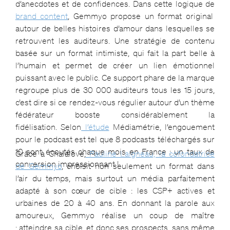
d’anecdotes et de confidences. Dans cette logique de
brand content
, Gemmyo propose un format original
autour de belles histoires d’amour dans lesquelles se
retrouvent les auditeurs. Une stratégie de contenu
basée sur un format intimiste, qui fait la part belle à
l’humain et permet de créer un lien émotionnel
puissant avec le public. Ce support phare de la marque
regroupe plus de 30 000 auditeurs tous les 15 jours,
c’est dire si ce rendez-vous régulier autour d’un thème
fédérateur booste considérablement la
fidélisation. Selon
l’étude
Médiamétrie, l’engouement
pour le podcast est tel que 8 podcasts téléchargés sur
10 sont écoutés chaque mois en France : un taux de
Grâce à Chalalove,
Pauline Laigneau, la cofondatrice
conversion impressionnant !
de Gemmyo
, choisit non seulement un format dans
l’air du temps, mais surtout un média parfaitement
adapté à son cœur de cible : les CSP+ actives et
urbaines de 20 à 40 ans. En donnant la parole aux
amoureux, Gemmyo réalise un coup de maître
: atteindre sa cible, et donc ses prospects, sans même