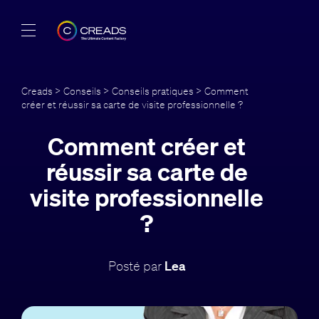
Réalisations
Creads
>
Conseils
>
Conseils pratiques
> Comment
créer et réussir sa carte de visite professionnelle ?
Offres
Comment créer et
À propos
réussir sa carte de
Guide
visite professionnelle
?
Blog
FR
Posté par
Lea