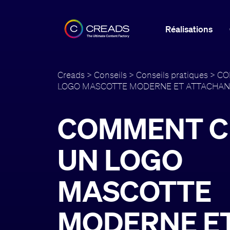
Réalisations
Creads
>
Conseils
>
Conseils pratiques
> CO
LOGO MASCOTTE MODERNE ET ATTACHAN
COMMENT C
UN LOGO
MASCOTTE
MODERNE E