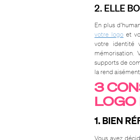
2. ELLE B
En plus d’human
votre logo
et vo
votre identité 
mémorisation. V
supports de comm
la rend aisément
3 CON
LOGO
1. BIEN 
Vous avez décidé