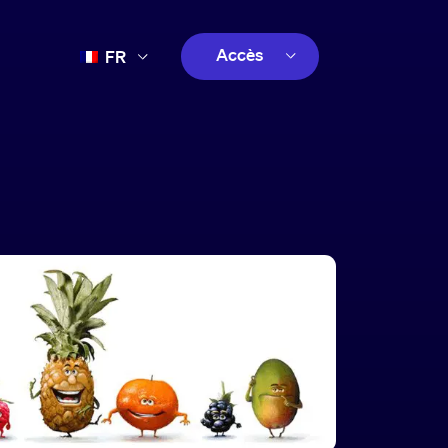
Accès
FR
EN
client
ES
créatif
PT
client