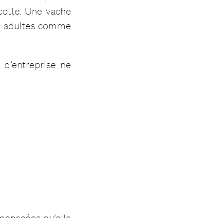
cotte. Une vache
aux adultes comme
 d’entreprise ne
menacées qu’elle