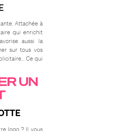
E
tante. Attachée à
ire qui enrichit
avorise aussi la
ner sur tous vos
licitaire… Ce qui
ER UN
T
COTTE
re logo ? Il vous