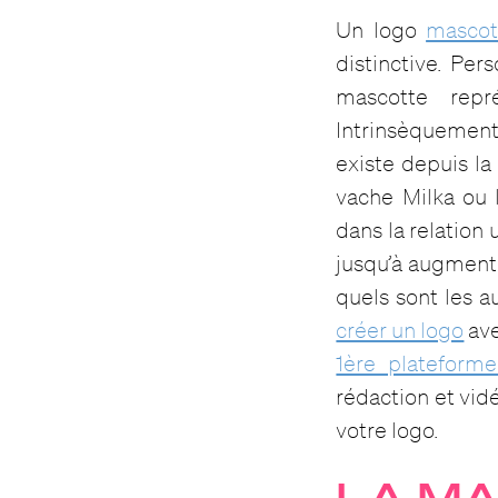
Un logo
mascot
distinctive. Per
mascotte rep
Intrinsèquement l
existe depuis la
vache Milka ou
dans la relation 
jusqu’à augment
quels sont les 
créer un logo
ave
1ère plateform
rédaction et vid
votre logo.
LA MA