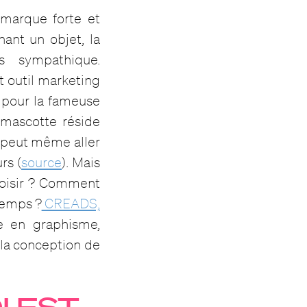
marque forte et
nant un objet, la
 sympathique.
et outil marketing
n pour la fameuse
mascotte réside
le peut même aller
rs (
source
). Mais
hoisir ? Comment
 temps ?
CREADS,
ée en graphisme,
 la conception de
 EST-