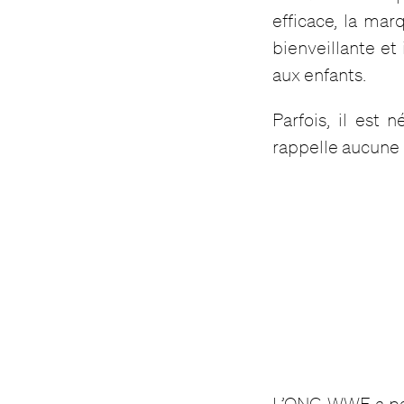
efficace, la ma
bienveillante et
aux enfants.
Parfois, il est
rappelle aucune
L’ONG WWF a par