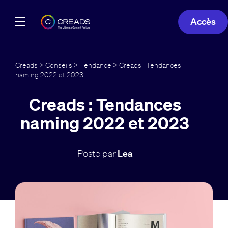
Accès
Réalisations
Creads
>
Conseils
>
Tendance
> Creads : Tendances
naming 2022 et 2023
Offres
Creads : Tendances
À propos
naming 2022 et 2023
Guide
Posté par
Lea
Blog
FR