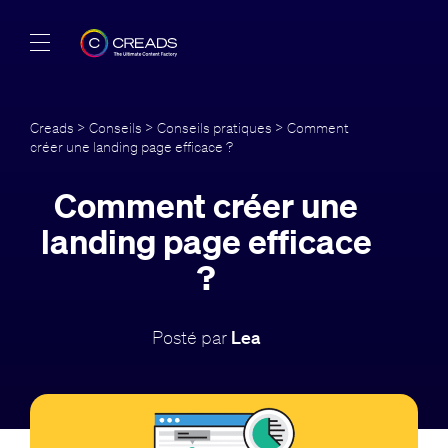
Réalisations
Creads
>
Conseils
>
Conseils pratiques
> Comment
créer une landing page efficace ?
Offres
Comment créer une
À propos
landing page efficace
Guide
?
Blog
Posté par
Lea
FR