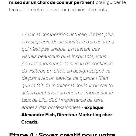
misez sur un choix de couleur pertinent
pour guider le
lecteur et mettre en valeur certains éléments.
« Avec la compétition actuelle, il n’est plus
envisageable de se satisfaire d’un contenu
qui n’est pas unique. En testant des
visuels beaucoup plus inspirants, vous
pouvez augmenter le niveau de confiance
du visiteur. En effet, un design soigné va
de pair avec un service de qualité ! Rien
que le fait de modifier la couleur du call to
action peut avoir un énorme impact sur le
taux de clic, d’où l’importance de faire
appel à des professionnels »
explique
Alexandre Eich, Directeur Marketing chez
Creads.
Etape 4 : Soyez créatif pour votre