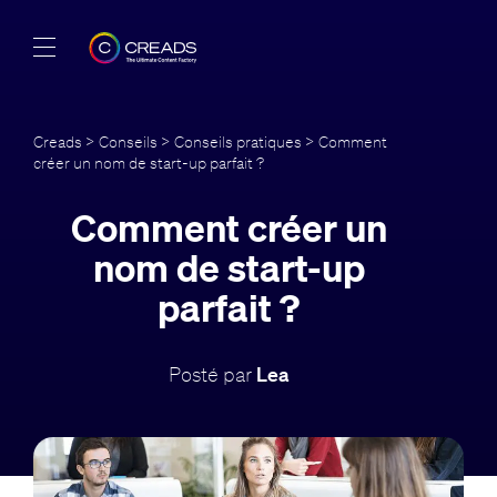
Réalisations
Creads
>
Conseils
>
Conseils pratiques
> Comment
créer un nom de start-up parfait ?
Offres
Comment créer un
À propos
nom de start-up
Guide
parfait ?
Blog
Posté par
Lea
FR