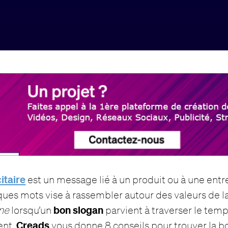
itaire
est un message lié à un produit ou à une entr
ues mots vise à rassembler autour des valeurs de 
bon slogan
ne
lorsqu’un
parvient à traverser le temps
Creads
ent.
vous donne 8 conseils pour trouver la 