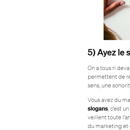
5) Ayez le 
On a tous ri deva
permettent de ré
sens, une sonori
Vous avez du ma
slogans
, c’est u
veillent toute l’
du marketing et 