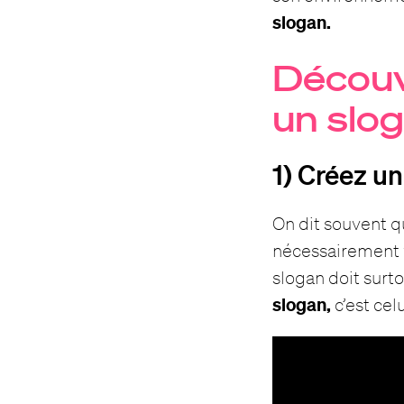
slogan.
Découv
un slog
1) Créez u
On dit souvent q
nécessairement v
slogan doit surt
slogan,
c’est cel