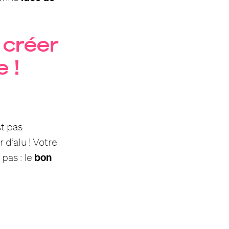
 créer
e !
st pas
d’alu ! Votre
bon
pas : le