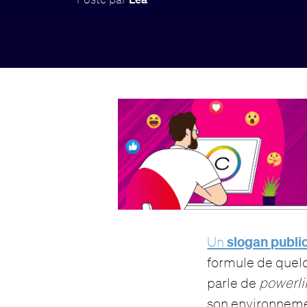
slogan public
Un
formule de quelq
parle de
powerli
son environnem