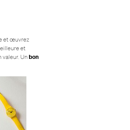
ue et œuvrez
illeure et
bon
n valeur. Un