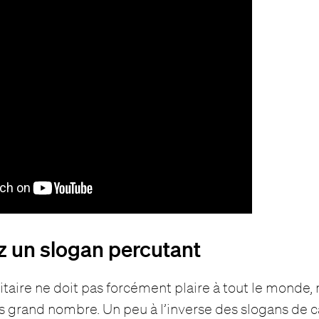
z un slogan percutant
taire ne doit pas forcément plaire à tout le monde, m
lus grand nombre. Un peu à l’inverse des slogans d