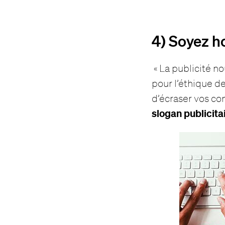
4) Soyez h
« La publicité n
pour l’éthique d
d’écraser vos con
slogan publicita