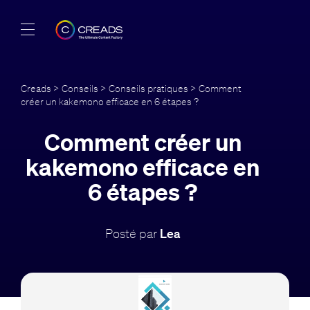
Réalisations
Creads
>
Conseils
>
Conseils pratiques
> Comment
créer un kakemono efficace en 6 étapes ?
Offres
Comment créer un
À propos
kakemono efficace en
Guide
6 étapes ?
Blog
Posté par
Lea
FR