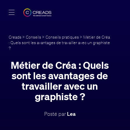
Réalisations
Creads
>
Conseils
>
Conseils pratiques
> Métier de Créa
: Quels sont les avantages de travailler avec un graphiste
Offres
?
À propos
Métier de Créa : Quels
sont les avantages de
Guide
travailler avec un
Blog
graphiste ?
FR
Posté par
Lea