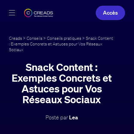
Accès
Réalisations
Creads
>
Conseils
>
Conseils pratiques
> Snack Content
: Exemples Concrets et Astuces pour Vos Réseaux
Offres
Sociaux
À propos
Snack Content :
Exemples Concrets et
Guide
Astuces pour Vos
Blog
Réseaux Sociaux
FR
Posté par
Lea