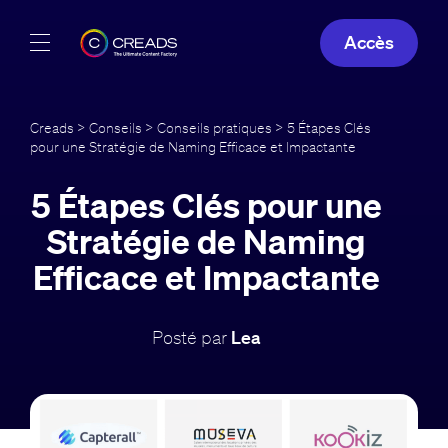
Accès
Réalisations
Creads
>
Conseils
>
Conseils pratiques
> 5 Étapes Clés
pour une Stratégie de Naming Efficace et Impactante
Offres
5 Étapes Clés pour une
À propos
Stratégie de Naming
Guide
Efficace et Impactante
Blog
Posté par
Lea
FR