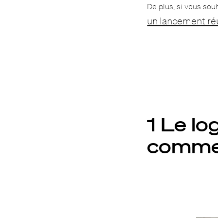
De plus, si vous sou
un lancement réu
1 Le lo
commen