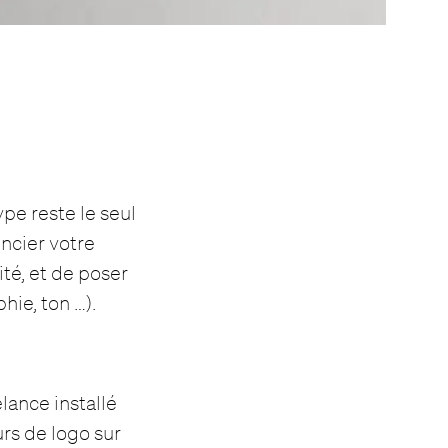
ype reste le seul
encier votre
té, et de poser
hie, ton …).
elance installé
urs de logo sur