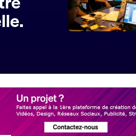
tre
lle.