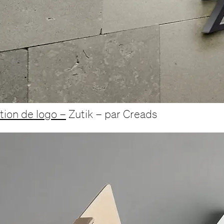
tion de logo –
Zutik – par Creads