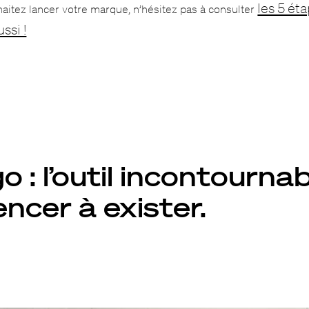
les 5 ét
haitez lancer votre marque, n’hésitez pas à consulter
ssi !
go : l’outil incontourna
cer à exister.