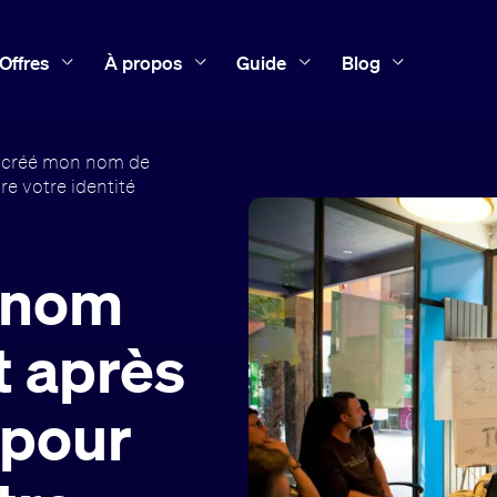
Offres
À propos
Guide
Blog
i créé mon nom de
re votre identité
n nom
t après
 pour