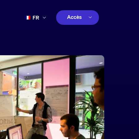
Accès
FR
EN
client
ES
créatif
PT
client