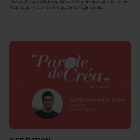
Mistizouk nous salue depuis Saint-André-des-Eaux, en Loire-
Atlantique. Il y a un an, elle quitte son agence de…