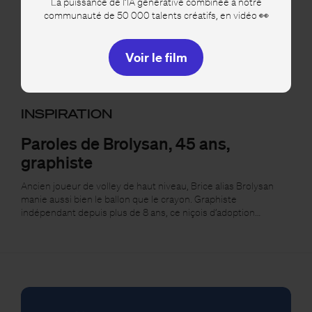
La puissance de l’IA générative combinée à notre
communauté de 50 000 talents créatifs, en vidéo 👀
Voir le film
INSPIRATION
Paroles de Brolysan, 45 ans,
graphiste
Ancien joueur de volley de haut niveau, Brice alias Brolysan
manie aussi bien le ballon que le crayon. Graphiste
indépendant depuis plus de 8 ans, ce niçois d’adoption…