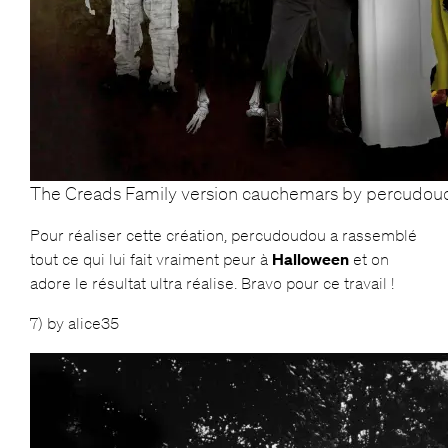
The Creads Family version cauchemars by percudou
Pour réaliser cette création, percudoudou a rassemblé
tout ce qui lui fait vraiment peur à
Halloween
et on
adore le résultat ultra réalise. Bravo pour ce travail !
7) by alice35