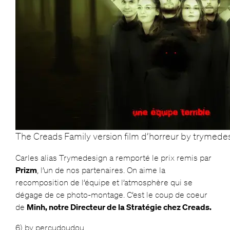
The Creads Family version film d’horreur by trymede
Carles alias Trymedesign a remporté le prix remis par
Prizm
, l’un de nos partenaires. On aime la
recomposition de l’équipe et l’atmosphère qui se
dégage de ce photo-montage. C’est le coup de coeur
de
Minh, notre Directeur de la Stratégie chez Creads.
6) by percudoudou