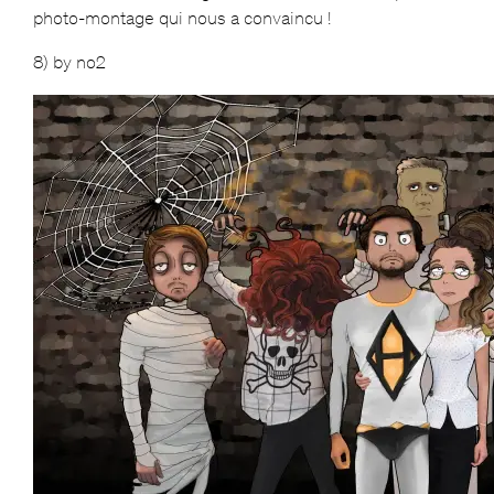
photo-montage qui nous a convaincu !
8) by no2