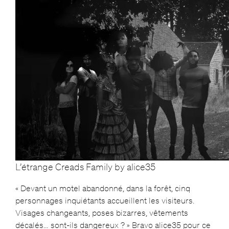
L’étrange Creads Family by alice35
« Devant un motel abandonné, dans la forêt, cinq
personnages inquiétants accueillent les visiteurs.
Visages changeants, poses bizarres, vêtements
décalés… sont-ils dangereux ? » Bravo alice35 pour ce