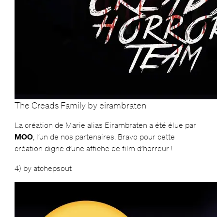
The Creads Family by eirambraten
La création de Marie alias Eirambraten a été élue par
MOO
, l’un de nos partenaires. Bravo pour cette
création digne d’une affiche de film d’horreur !
4) by atchepsout