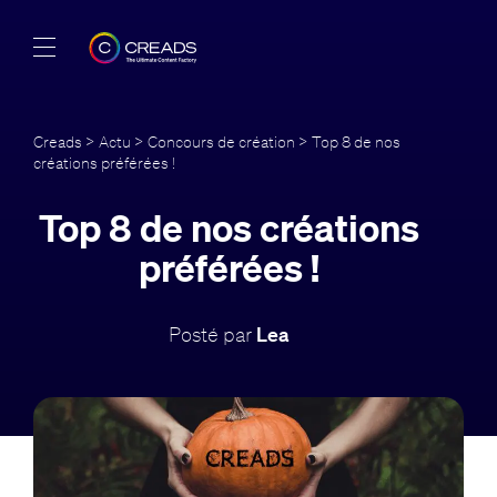
Réalisations
Creads
>
Actu
>
Concours de création
> Top 8 de nos
créations préférées !
Offres
Top 8 de nos créations
À propos
préférées !
Guide
Posté par
Lea
Blog
FR