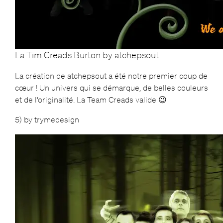
La Tim Creads Burton by atchepsout
La création de atchepsout a été notre premier coup de
cœur ! Un univers qui se démarque, de belles couleurs
et de l’originalité. La Team Creads valide 😉
5) by trymedesign