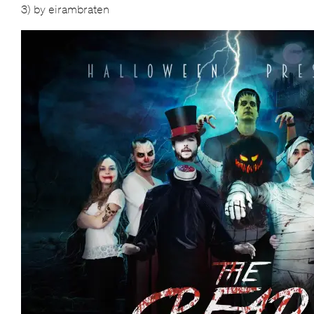
3) by eirambraten