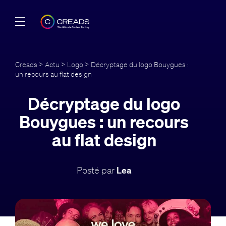
Réalisations
Creads
>
Actu
>
Logo
> Décryptage du logo Bouygues :
un recours au flat design
Offres
Décryptage du logo
À propos
Bouygues : un recours
Guide
au flat design
Blog
Posté par
Lea
FR