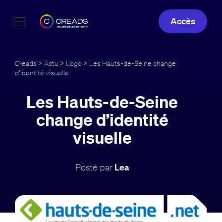
Accès
Réalisations
Creads
>
Actu
>
Logo
> Les Hauts-de-Seine change
d’identité visuelle
Offres
Les Hauts-de-Seine
À propos
change d’identité
Guide
visuelle
Blog
Posté par
Lea
FR