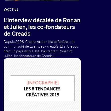
ACTU
L’interview décalée de Ronan
et Julien, les co-fondateurs
de Creads
Depuis 2008, Creads rassemble et fédère une
communauté de talentueux créatifs. Et si Creads
était un pays de 50 000 habitants ? Ronan et
Julien, les fondateurs de Creads,…