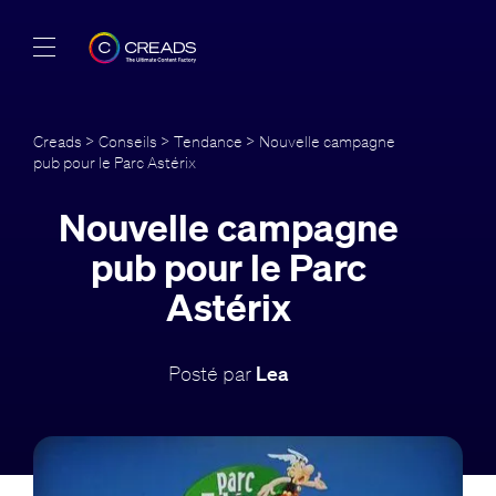
Réalisations
Creads
>
Conseils
>
Tendance
> Nouvelle campagne
pub pour le Parc Astérix
Offres
Nouvelle campagne
À propos
pub pour le Parc
Guide
Astérix
Blog
Posté par
Lea
FR