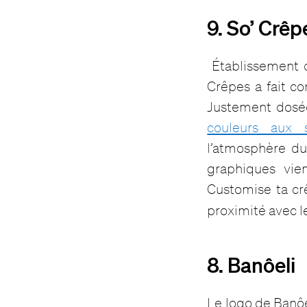
9. So’ Crêp
Établissement d
Crêpes a fait c
Justement dosée
couleurs aux s
l’atmosphère du
graphiques vie
Customise ta cr
proximité avec le
8. Banôeli
Le logo de Banôe