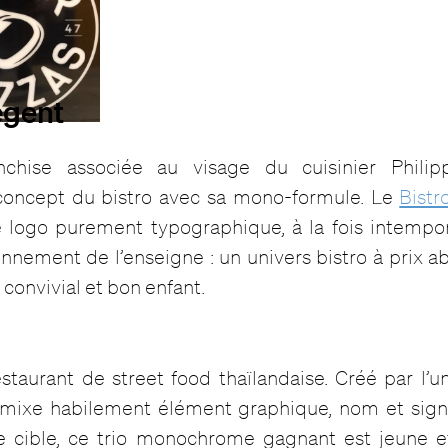
égent
nchise associée au visage du cuisinier Phili
concept du bistro avec sa mono-formule. Le
Bistr
 logo purement typographique, à la fois intemporel
ionnement de l’enseigne : un univers bistro à prix 
 convivial et bon enfant.
staurant de street food thaïlandaise. Créé par l’
go mixe habilement élément graphique, nom et sign
le cible, ce trio monochrome gagnant est jeune 