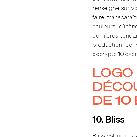
renseigne sur vot
faire transpara
couleurs, d’icôn
dernières tenda
production de c
décrypte 10 exe
LOGO 
DÉCO
DE 10
10. Bliss
Bliss est un re