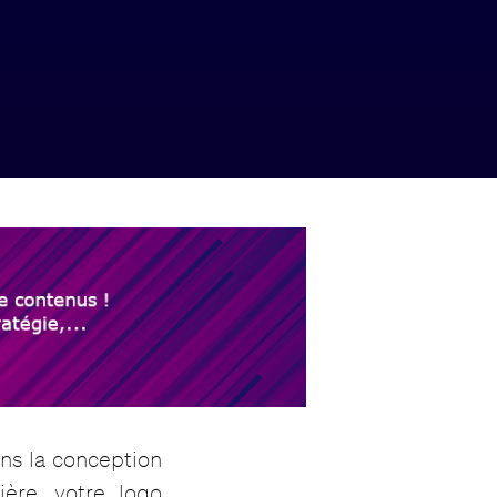
ns la conception
ière, votre logo