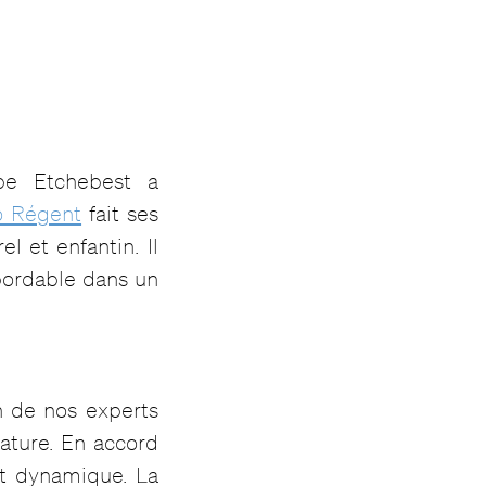
ppe Etchebest a
o Régent
fait ses
 et enfantin. Il
abordable dans un
un de nos experts
ature. En accord
et dynamique. La