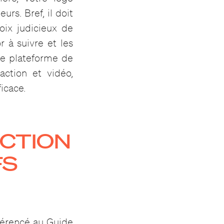
urs. Bref, il doit
oix judicieux de
r à suivre et les
ère plateforme de
action et vidéo,
ficace.
CTION
FS
férencé au Guide