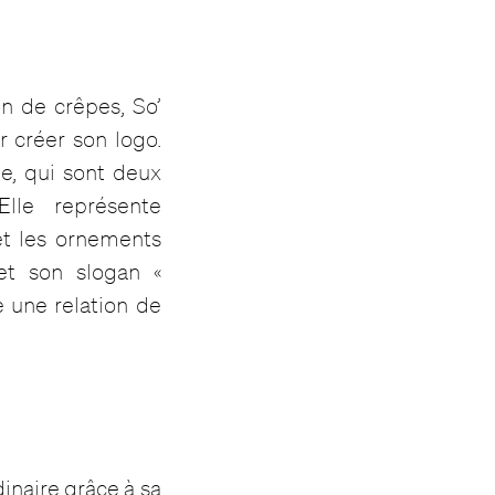
on de crêpes, So’
 créer son logo.
e, qui sont deux
Elle représente
et les ornements
et son slogan «
 une relation de
rdinaire grâce à sa