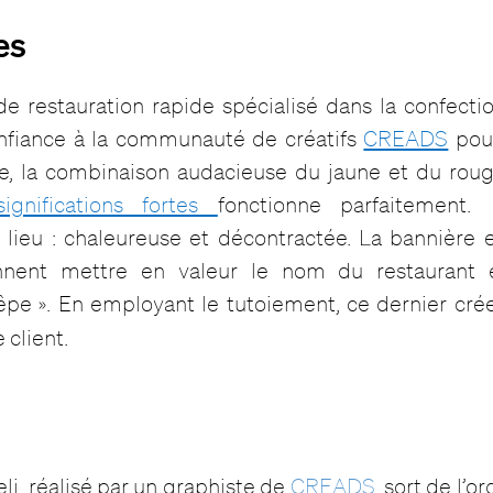
es
e restauration rapide spécialisé dans la confecti
onfiance à la communauté de créatifs
CREADS
pour
, la combinaison audacieuse du jaune et du roug
ignifications fortes
fonctionne parfaitement. 
 lieu : chaleureuse et décontractée. La bannière 
nnent mettre en valeur le nom du restaurant 
êpe ». En employant le tutoiement, ce dernier crée
 client.
li, réalisé par un graphiste de
CREADS
, sort de l’o