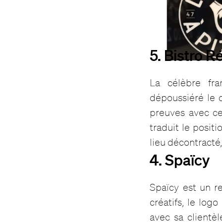
5. Bistro R
La célèbre fra
dépoussiéré le 
preuves avec ce
traduit le posit
lieu décontracté,
4. Spaïcy
Spaïcy est un re
créatifs, le lo
avec sa clientè