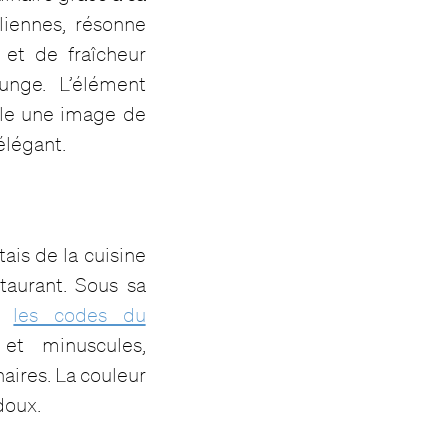
liennes, résonne
et de fraîcheur
unge. L’élément
cule une image de
élégant.
tais de la cuisine
taurant. Sous sa
nt
les codes du
 et minuscules,
aires. La couleur
doux.