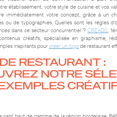
re établissement, votre style de cuisine et vos vale
ître immédiatement votre concept, grâce à un ch
es ou de typographies. Quelles sont les règles d’o
nces dans ce secteur concurrentiel ?
CREADS
, 1
ontenus créatifs, spécialisée en graphisme, réd
mples inspirants pour
créer un logo
de restaurant ef
DE RESTAURANT :
UVREZ NOTRE SÉLE
 EXEMPLES CRÉATI
staurant haut de gamme de la région bordelaise. Ré