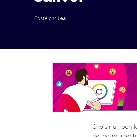
Posté par
Lea
Choisir un bon 
de votre identi