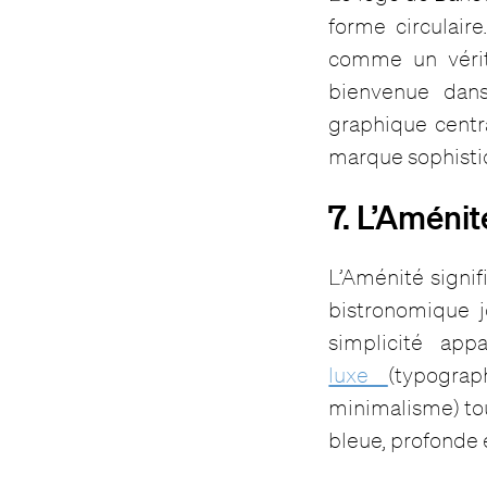
forme circulair
comme un vérit
bienvenue dans
graphique centra
marque sophisti
7. L’Aménit
L’Aménité signifi
bistronomique j
simplicité app
luxe
(typograp
minimalisme) tou
bleue, profonde 