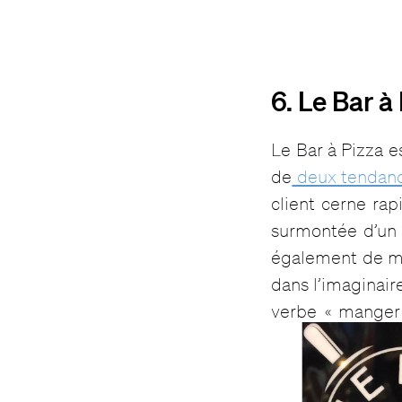
6. Le Bar à
Le Bar à Pizza 
de
deux tendanc
client cerne ra
surmontée d’un 
également de man
dans l’imaginaire
verbe « manger »
maison.