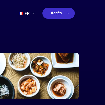
Accès
FR
EN
client
ES
créatif
PT
client