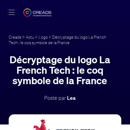
Réalisations
Creads
>
Actu
>
Logo
> Décryptage du logo La French
Tech : le coq symbole de la France
Offres
Décryptage du logo La
À propos
French Tech : le coq
Guide
symbole de la France
Blog
Posté par
Lea
FR