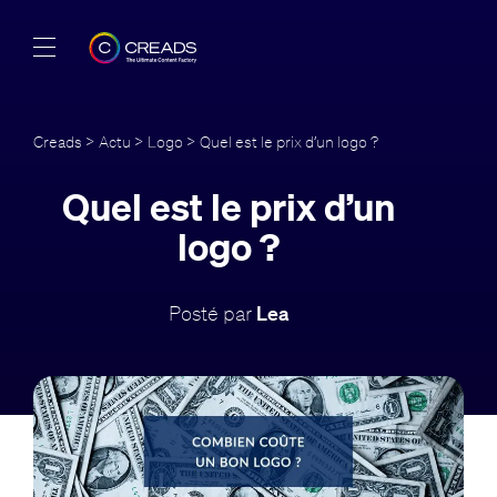
Réalisations
Creads
>
Actu
>
Logo
> Quel est le prix d’un logo ?
Offres
Quel est le prix d’un
À propos
logo ?
Guide
Posté par
Lea
Blog
FR