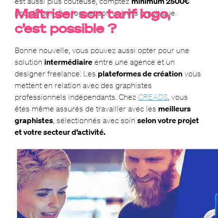
est aussi plus coûteuse, comptez
minimum 2500€
Maîtriser son tarif logo,
pour le prix d’un logo et son univers graphique.
c’est possible ?
Bonne nouvelle, vous pouvez aussi opter pour une
solution
intermédiaire
entre une agence et un
designer freelance. Les
plateformes de création
vous
mettent en relation avec des graphistes
professionnels indépendants. Chez
CREADS
, vous
êtes même assurés de travailler avec les
meilleurs
graphistes
, sélectionnés avec soin
selon votre projet
et votre secteur d’activi
té.