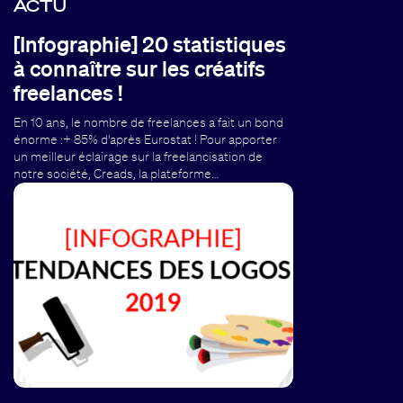
ACTU
[Infographie] 20 statistiques
à connaître sur les créatifs
freelances !
En 10 ans, le nombre de freelances a fait un bond
énorme :+ 85% d'après Eurostat ! Pour apporter
un meilleur éclairage sur la freelancisation de
notre société, Creads, la plateforme…