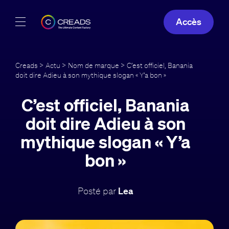
Accès
Réalisations
Creads
>
Actu
>
Nom de marque
> C’est officiel, Banania
doit dire Adieu à son mythique slogan « Y’a bon »
Offres
C’est officiel, Banania
À propos
doit dire Adieu à son
Guide
mythique slogan « Y’a
bon »
Blog
FR
Posté par
Lea