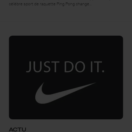
célèbre sport de raquette Ping Pong change…
ACTU