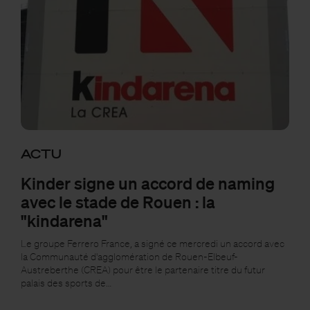
ACTU
Kinder signe un accord de naming
avec le stade de Rouen : la
"kindarena"
Le groupe Ferrero France, a signé ce mercredi un accord avec
la Communauté d'agglomération de Rouen-Elbeuf-
Austreberthe (CREA) pour être le partenaire titre du futur
palais des sports de…