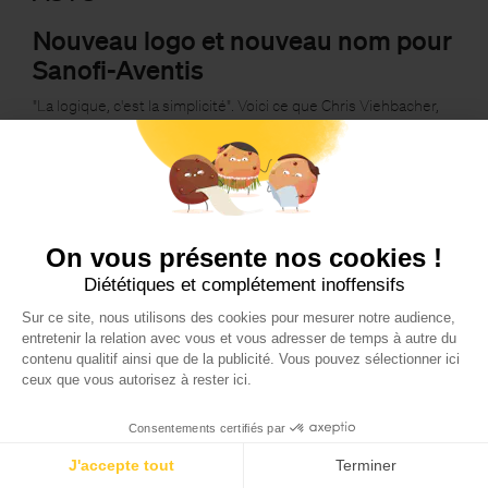
Nouveau logo et nouveau nom pour
Sanofi-Aventis
"La logique, c'est la simplicité". Voici ce que Chris Viehbacher,
directeur général de Sanofi-Aventis, a déclaré suite au
changement de nom et de logo. Vendredi dernier, Sanofi-
Aventis est…
On vous présente nos cookies !
Diététiques et complétement inoffensifs
Sur ce site, nous utilisons des cookies pour mesurer notre audience,
entretenir la relation avec vous et vous adresser de temps à autre du
contenu qualitif ainsi que de la publicité. Vous pouvez sélectionner ici
ceux que vous autorisez à rester ici.
Consentements certifiés par
J'accepte tout
Terminer