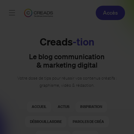
Accès
Réalisations
Creads
-tion
Offres
Le blog communication
À propos
& marketing digital
Guide
Votre dose de tips pour réussir vos contenus créatifs :
graphisme, vidéo & rédaction.
Blog
ACCUEIL
ACTUS
INSPIRATION
FR
DÉBROUILLARDISE
PAROLES DE CRÉA