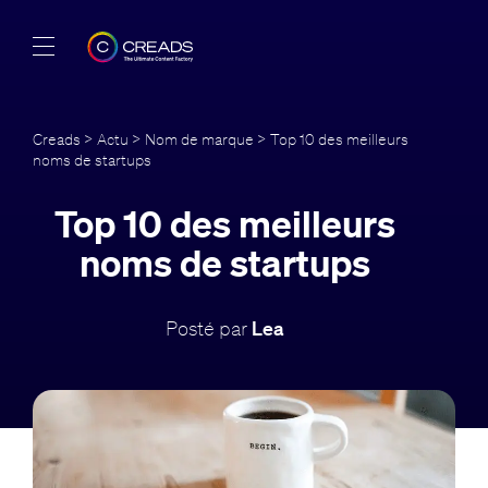
Réalisations
Creads
>
Actu
>
Nom de marque
> Top 10 des meilleurs
noms de startups
Offres
Top 10 des meilleurs
À propos
noms de startups
Guide
Posté par
Lea
Blog
FR