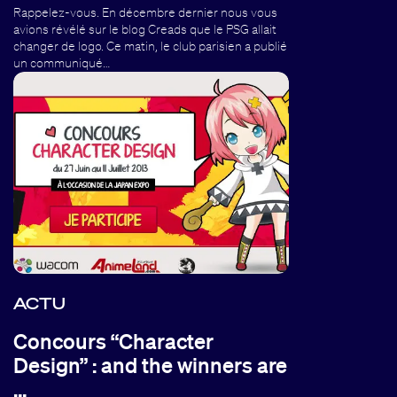
Rappelez-vous. En décembre dernier nous vous
avions révélé sur le blog Creads que le PSG allait
changer de logo. Ce matin, le club parisien a publié
un communiqué…
ACTU
Concours “Character
Design” : and the winners are
…