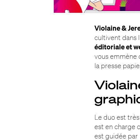
Violaine & Je
cultivent dans 
éditoriale et 
vous emmène dé
la presse papie
Violain
graphi
Le duo est très
est en charge d
est guidée par l