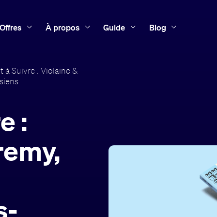
Offres
À propos
Guide
Blog
t à Suivre : Violaine &
isiens
e :
remy,
s-