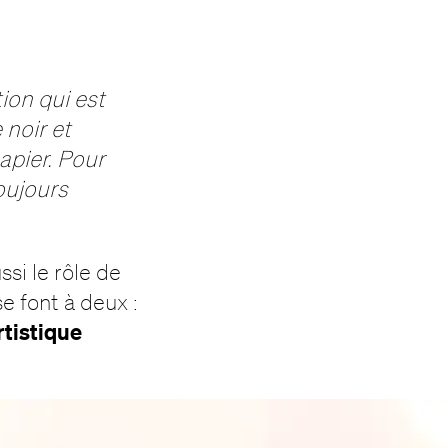
tion qui est
 noir et
papier. Pour
toujours
ssi le rôle de
e font à deux :
rtistique