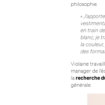
philosophie.
« J’apport
vestimentai
en train de
blanc, je t
la couleur,
des forma
Violaine travail
manager de l’éq
recherche d
la
générale.