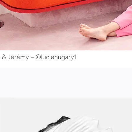
e & Jérémy – ©luciehugary1