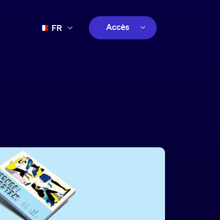
Accès
FR
EN
client
ES
créatif
PT
client