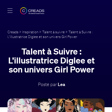
Réalisations
Creads
>
Inspiration
>
Talent à suivre
> Talent à Suivre :
L’illustratrice Diglee et son univers Girl Power
Offres
Talent à Suivre :
À propos
L’illustratrice Diglee et
Guide
son univers Girl Power
Blog
Posté par
Lea
FR