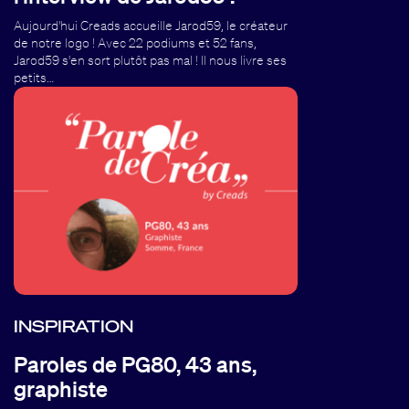
Aujourd'hui Creads accueille Jarod59, le créateur
de notre logo ! Avec 22 podiums et 52 fans,
Jarod59 s'en sort plutôt pas mal ! Il nous livre ses
petits…
INSPIRATION
Paroles de PG80, 43 ans,
graphiste