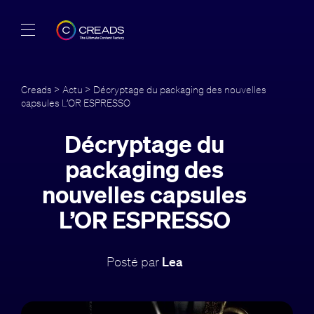
Réalisations
Creads
>
Actu
> Décryptage du packaging des nouvelles
capsules L’OR ESPRESSO
Offres
Décryptage du
À propos
packaging des
Guide
nouvelles capsules
L’OR ESPRESSO
Blog
FR
Posté par
Lea