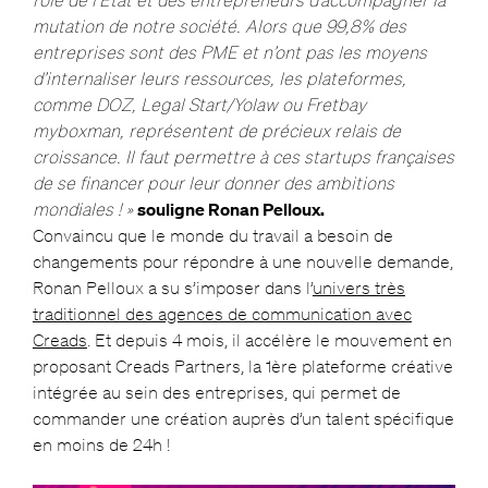
rôle
de
l’Etat et
des
entrepreneurs d’accompagner la
mutation
de
notre société. Alors que 99,8%
des
entreprises sont
des
PME et n’ont pas les moyens
d’internaliser leurs ressources, les plateformes,
comme DOZ, Legal Start/Yolaw ou Fretbay
myboxman, représentent
de
précieux relais
de
croissance. Il faut permettre à ces startups françaises
de
se financer pour leur donner
des
ambitions
mondiales ! »
souligne Ronan Pelloux.
Convaincu que le monde du travail a besoin de
changements pour répondre à une nouvelle demande,
Ronan Pelloux a su s’imposer dans l’
univers très
traditionnel des agences de communication avec
Creads
. Et depuis 4 mois, il accélère le mouvement en
proposant Creads Partners, la 1ère plateforme créative
intégrée au sein des entreprises, qui permet de
commander une création auprès d’un talent spécifique
en moins
de
24h !