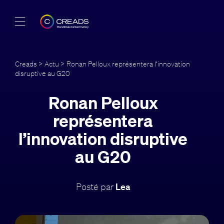
Réalisations
Creads
>
Actu
> Ronan Pelloux représentera l’innovation
disruptive au G20
Offres
Ronan Pelloux
À propos
représentera
Guide
l’innovation disruptive
au G20
Blog
FR
Posté par
Lea