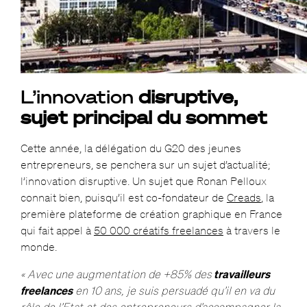
L’innovation
disruptive,
sujet principal du sommet
Cette année, la délégation du G20 des jeunes
entrepreneurs, se penchera sur un sujet d’actualité;
l’innovation disruptive. Un sujet que Ronan Pelloux
connait bien, puisqu’il est co-fondateur de
Creads
, la
première plateforme de création graphique en France
qui fait appel à
50 000 créatifs freelances
à travers le
monde.
« Avec une augmentation
de
+85%
des
travailleurs
freelances
en 10 ans, je suis persuadé qu’il en va du