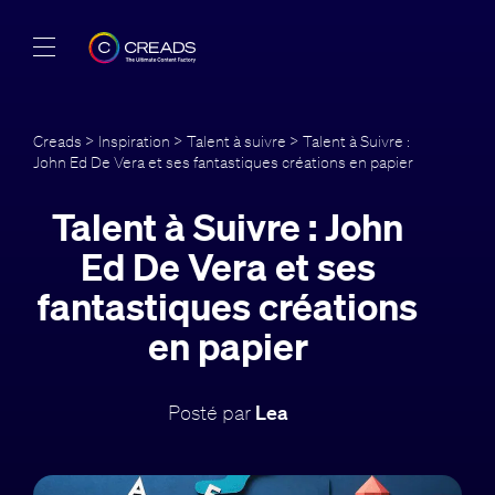
Réalisations
Creads
>
Inspiration
>
Talent à suivre
> Talent à Suivre :
John Ed De Vera et ses fantastiques créations en papier
Offres
Talent à Suivre : John
À propos
Ed De Vera et ses
Guide
fantastiques créations
en papier
Blog
FR
Posté par
Lea